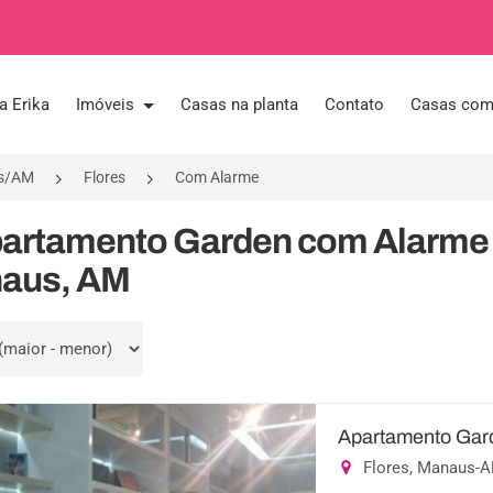
a Erika
Imóveis
Casas na planta
Contato
Casas com 
s/AM
Flores
Com Alarme
partamento Garden com Alarme 
aus, AM
por
Apartamento Gard
Flores, Manaus-