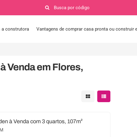
a construtora
Vantagens de comprar casa pronta ou construir
à Venda em Flores,
Mostrar resultados em 
Mostrar resultad
en à Venda com 3 quartos, 107m²
AM