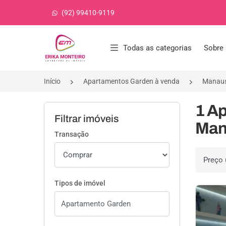
(92) 99410-9119
Página inicial
Todas as categorias
Sobre 
Início
Apartamentos Garden à venda
Manau
1 A
Filtrar imóveis
Man
Transação
Ordenar 
Tipos de imóvel