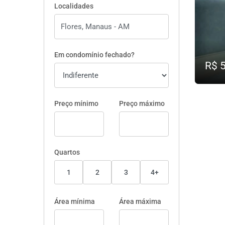
Localidades
Em condomínio fechado?
R$ 
Preço mínimo
Preço máximo
Quartos
1
2
3
4+
Área mínima
Área máxima