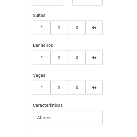
Suítes
1
2
3
4+
Banheiros
1
2
3
4+
Vagas
1
2
3
4+
Características