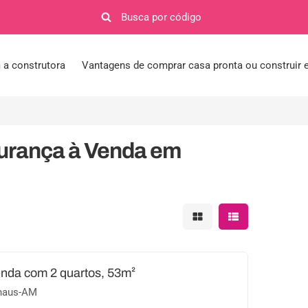
a construtora
Vantagens de comprar casa pronta ou construir
gurança à Venda em
Mostrar resultados em 
Mostrar resultad
nda com 2 quartos, 53m²
anaus-AM