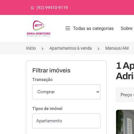
(92) 99410-9119
Página inicial
Todas as categorias
Sobre 
Início
Apartamentos à venda
Manaus/AM
1 A
Filtrar imóveis
Adr
Transação
Ordenar 
Tipos de imóvel