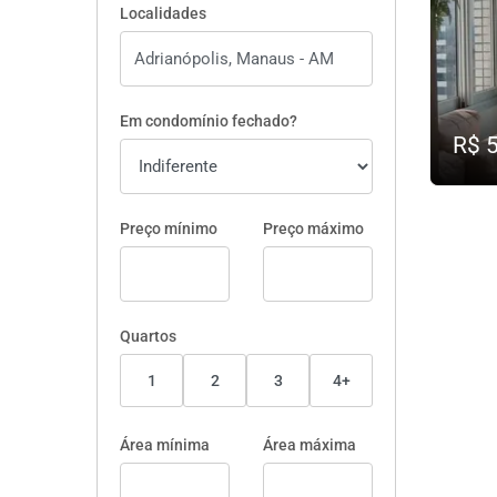
Localidades
Em condomínio fechado?
R$ 
Preço mínimo
Preço máximo
Quartos
1
2
3
4+
Área mínima
Área máxima