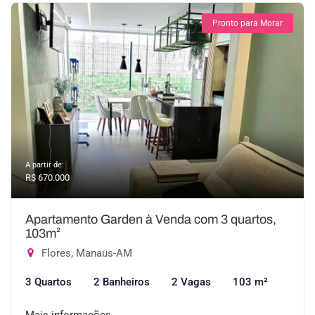
Pronto para Morar
A partir de:
R$ 670.000
Apartamento Garden à Venda com 3 quartos,
103m²
Flores, Manaus-AM
3 Quartos
2 Banheiros
2 Vagas
103 m²