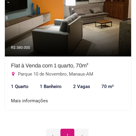
R$ 380.000
Flat à Venda com 1 quarto, 70m²
Parque 10 de Novembro, Manaus-AM
1 Quarto
1 Banheiro
2 Vagas
70 m²
Mais informações
‹
1
›