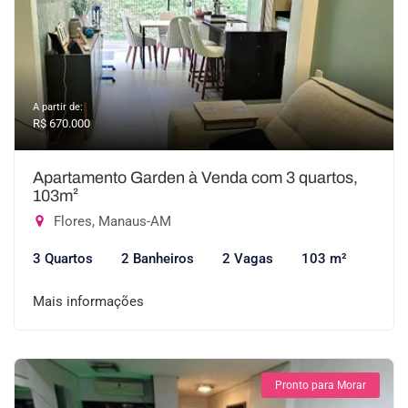
A partir de:
R$ 670.000
Apartamento Garden à Venda com 3 quartos,
103m²
Flores, Manaus-AM
3 Quartos
2 Banheiros
2 Vagas
103 m²
Mais informações
Pronto para Morar