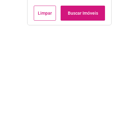
Limpar
Buscar Imóveis
Institucional
Início
Apartamentos em Manaus
Casas em Manaus
Sobre a Erika