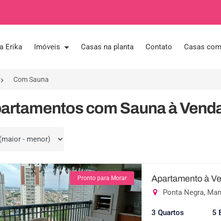
a Erika
Imóveis
Casas na planta
Contato
Casas com 
Com Sauna
partamentos com Sauna à Vend
por
Apartamento à Ve
Pronto para Morar
Ponta Negra, Ma
3 Quartos
5 