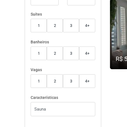
Suítes
1
2
3
4+
Banheiros
1
2
3
4+
R$ 
Vagas
1
2
3
4+
Características