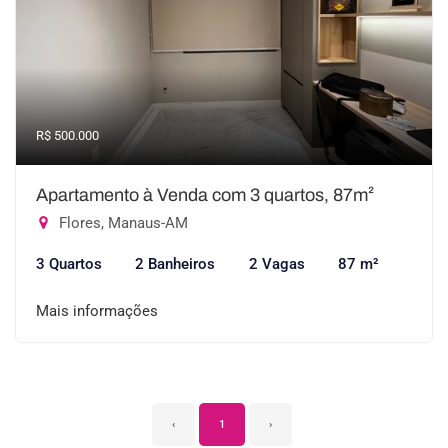
R$ 500.000
Apartamento à Venda com 3 quartos, 87m²
Flores, Manaus-AM
3 Quartos
2 Banheiros
2 Vagas
87 m²
Mais informações
‹
1
›