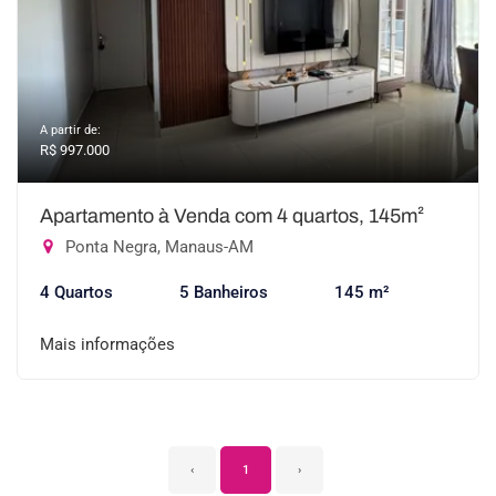
A partir de:
R$ 997.000
Apartamento à Venda com 4 quartos, 145m²
Ponta Negra, Manaus-AM
4 Quartos
5 Banheiros
145 m²
Mais informações
‹
1
›