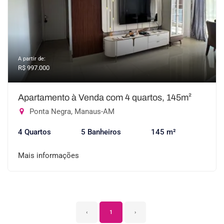
A partir de:
R$ 997.000
Apartamento à Venda com 4 quartos, 145m²
Ponta Negra, Manaus-AM
4 Quartos
5 Banheiros
145 m²
Mais informações
‹
1
›