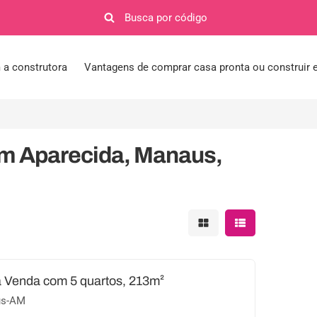
a construtora
Vantagens de comprar casa pronta ou construir
em Aparecida, Manaus,
Mostrar resultados em 
Mostrar resultad
 Venda com 5 quartos, 213m²
us-AM