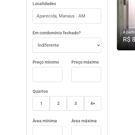
Localidades
A partir
Em condomínio fechado?
R$ 
Preço mínimo
Preço máximo
Quartos
1
2
3
4+
Área mínima
Área máxima