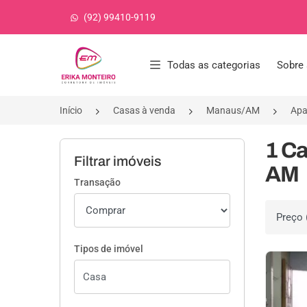
(92) 99410-9119
Página inicial
Todas as categorias
Sobre 
Início
Casas à venda
Manaus/AM
Apa
1 Ca
Filtrar imóveis
AM
Transação
Ordenar 
Tipos de imóvel