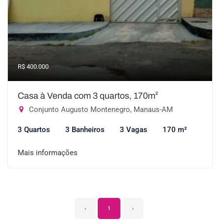
R$ 400.000
Casa à Venda com 3 quartos, 170m²
Conjunto Augusto Montenegro, Manaus-AM
3 Quartos
3 Banheiros
3 Vagas
170 m²
Mais informações
‹
1
›