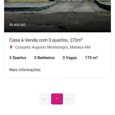
R$ 400.000
Casa à Venda com 3 quartos, 170m²
Conjunto Augusto Montenegro, Manaus-AM
3 Quartos
3 Banheiros
3 Vagas
170 m²
Mais informações
‹
1
›