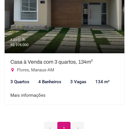
A partir de:
R$ 976.000
Casa à Venda com 3 quartos, 134m²
Flores, Manaus-AM
3 Quartos
4 Banheiros
3 Vagas
134 m²
Mais informações
‹
1
›