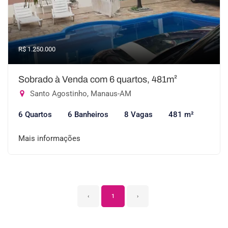
R$ 1.250.000
Sobrado à Venda com 6 quartos, 481m²
Santo Agostinho, Manaus-AM
6 Quartos
6 Banheiros
8 Vagas
481 m²
Mais informações
‹
1
›