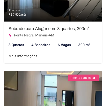
A partir de:
R$ 7.500
/mês
Sobrado para Alugar com 3 quartos, 300m²
Ponta Negra, Manaus-AM
3 Quartos
4 Banheiros
6 Vagas
300 m²
Mais informações
Pronto para Morar