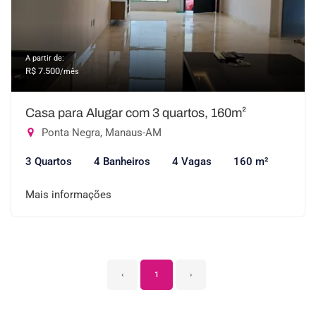
A partir de:
R$ 7.500
/mês
Casa para Alugar com 3 quartos, 160m²
Ponta Negra, Manaus-AM
3 Quartos
4 Banheiros
4 Vagas
160 m²
Mais informações
‹
1
›