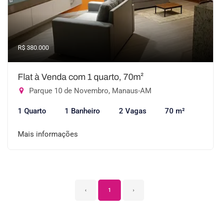
R$ 380.000
Flat à Venda com 1 quarto, 70m²
Parque 10 de Novembro, Manaus-AM
1 Quarto
1 Banheiro
2 Vagas
70 m²
Mais informações
‹
1
›