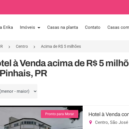
a Erika
Imóveis
Casas na planta
Contato
Casas com 
PR
Centro
Acima de R$ 5 milhões
tel à Venda acima de R$ 5 milh
Pinhais, PR
por
Hotel à Venda co
Pronto para Morar
Centro, São José