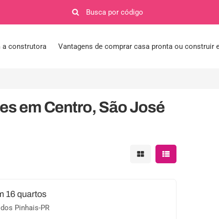
a construtora
Vantagens de comprar casa pronta ou construir
ões em Centro, São José
Mostrar resultados em 
Mostrar resultad
m 16 quartos
 dos Pinhais-PR