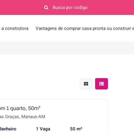
a construtora
Vantagens de comprar casa pronta ou construir
Mostrar resultados em 
Mostrar resultad
om 1 quarto, 50m²
as Graças, Manaus-AM
Banheiro
1 Vaga
50 m²