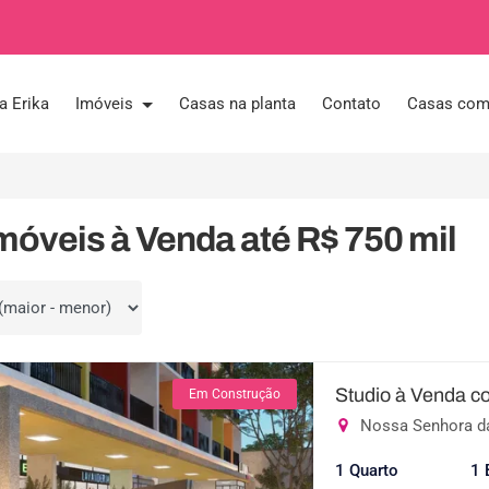
a Erika
Imóveis
Casas na planta
Contato
Casas com 
móveis à Venda até R$ 750 mil
por
Studio à Venda c
Em Construção
Nossa Senhora d
1 Quarto
1 