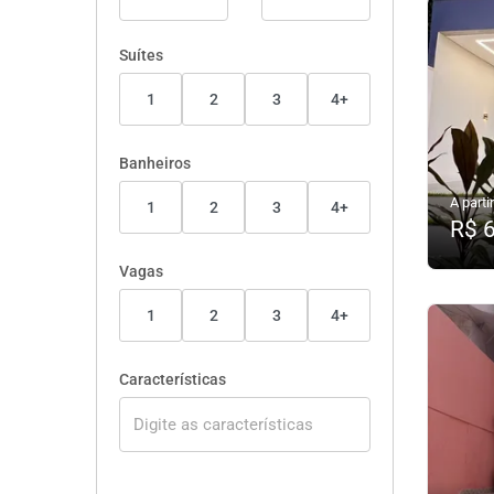
Suítes
1
2
3
4+
Banheiros
A partir
1
2
3
4+
R$ 
Vagas
1
2
3
4+
Características