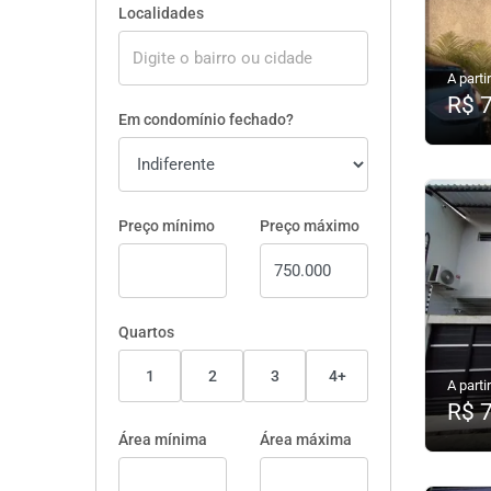
Localidades
A partir
R$ 
Em condomínio fechado?
Preço mínimo
Preço máximo
Quartos
1
2
3
4+
A partir
R$ 
Área mínima
Área máxima