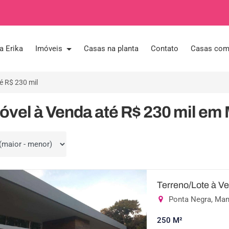
a Erika
Imóveis
Casas na planta
Contato
Casas com 
é R$ 230 mil
óvel à Venda até R$ 230 mil e
por
Terreno/Lote à V
Ponta Negra, Ma
250 M²