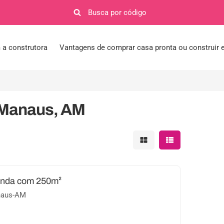
a construtora
Vantagens de comprar casa pronta ou construir
m Manaus, AM
Mostrar resultados em 
Mostrar resultad
enda com 250m²
naus-AM