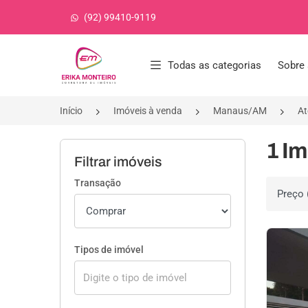
(92) 99410-9119
Página inicial
Todas as categorias
Sobre 
Início
Imóveis à venda
Manaus/AM
At
1 Im
Filtrar imóveis
Transação
Ordenar 
Tipos de imóvel