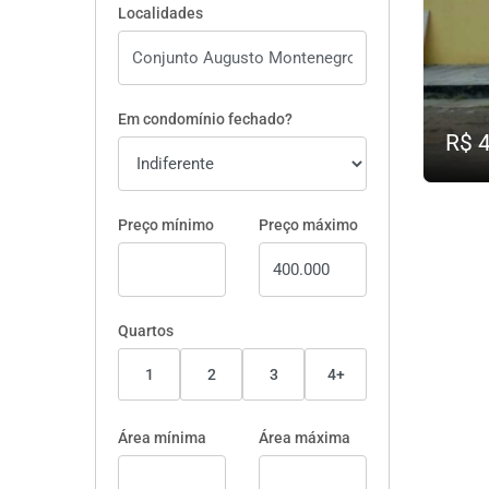
Localidades
Em condomínio fechado?
R$ 
Preço mínimo
Preço máximo
Quartos
1
2
3
4+
Área mínima
Área máxima