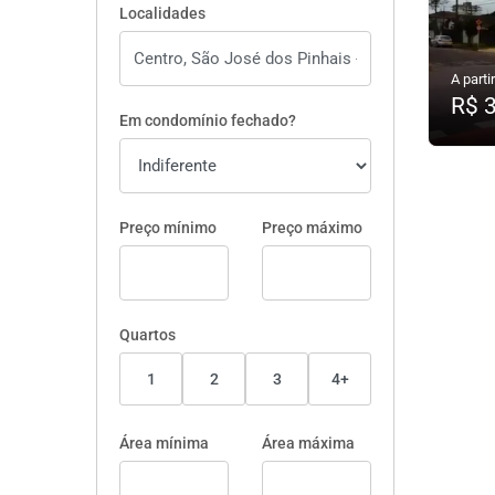
Localidades
A partir
R$ 
Em condomínio fechado?
Preço mínimo
Preço máximo
Quartos
1
2
3
4+
Área mínima
Área máxima