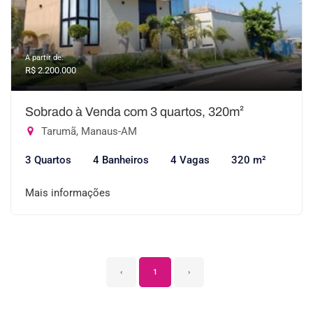
A partir de:
R$ 2.200.000
Sobrado à Venda com 3 quartos, 320m²
Tarumã, Manaus-AM
3 Quartos
4 Banheiros
4 Vagas
320 m²
Mais informações
‹
1
›