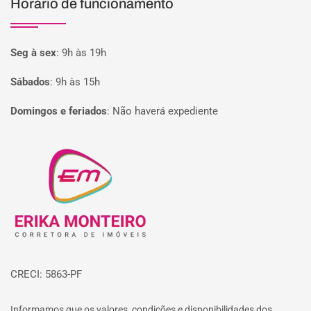
Horário de funcionamento
Seg à sex
:
9h às 19h
Sábados
:
9h às 15h
Domingos e feriados
:
Não haverá expediente
Página inicial
CRECI: 5863-PF
Informamos que os valores, condições e disponibilidades dos