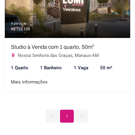
A partir de:
R$ 723.139
Studio à Venda com 1 quarto, 50m²
Nossa Senhora das Graças, Manaus-AM
1 Quarto
1 Banheiro
1 Vaga
50 m²
Mais informações
‹
1
›