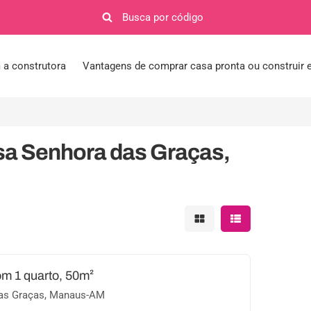
a construtora
Vantagens de comprar casa pronta ou construir
sa Senhora das Graças,
Mostrar resultados em 
Mostrar resultad
om 1 quarto, 50m²
as Graças, Manaus-AM