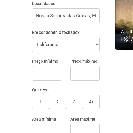
Localidades
A partir
Em condomínio fechado?
R$ 
Preço mínimo
Preço máximo
Quartos
1
2
3
4+
Área mínima
Área máxima