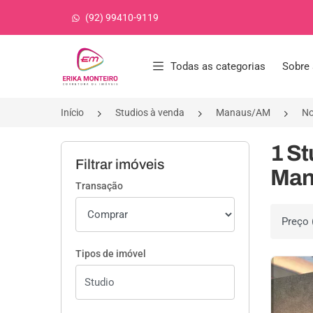
(92) 99410-9119
Página inicial
Todas as categorias
Sobre 
Início
Studios à venda
Manaus/AM
No
1 S
Filtrar imóveis
Man
Transação
Ordenar 
Tipos de imóvel