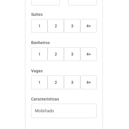
Suítes
1
2
3
4+
Banheiros
1
2
3
4+
Vagas
1
2
3
4+
Características